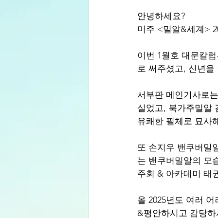
안녕하세요?
미주 <밀알&세계> 202
이번 1월호 대문칼럼
로 써주셨고, 신년을
서부판 메인기사로는 
실었고, 북가주밀알 
유쾌한 필체로 묘사
또 손지우 밴쿠버밀알
는 밴쿠버밀알의 모습
주회 & 아카데미 태
올 2025년도 여러
&평안하시고 감당하시