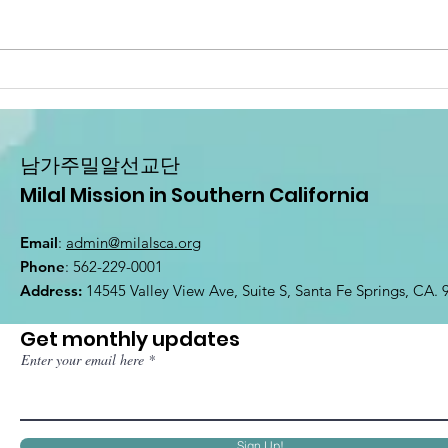
미주 <밀알&세계>
미주
2026년 6월호 서부
20
판 Digital Book
Di
남가주밀알선교단
Milal Mission in Southern California
Email
:
admin@milalsca.org
Phone
: 562-229-0001
Address:
14545 Valley View Ave, Suite S, Santa Fe Springs, CA.
Get monthly updates
Enter your email here
Sign Up!