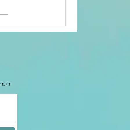
 <밀알&세계>
26년 5월호 서부판
gital Book
 90670