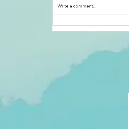
Write a comment...
미주 <밀알&세계>
2026년 7월호 서부
판 Digital Book