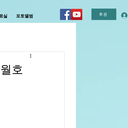
후원
자료실
포토앨범
1월호