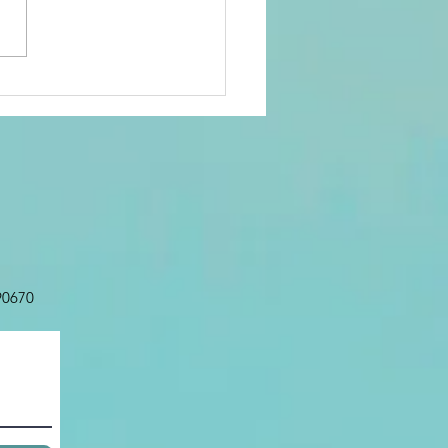
 <밀알&세계>
26년 6월호 서부
Digital Book
 90670