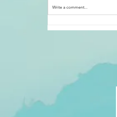
Write a comment...
미주 <밀알&세계>
2026년 7월호 서부
판 Digital Book